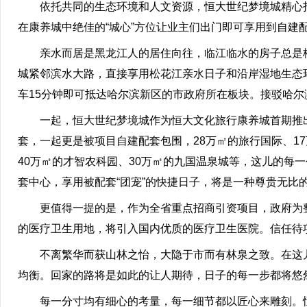
依托共同的生态环境和人文资源，恒大世纪梦境城精心打
在康养城中绝佳的“城心”方位让业主们出门即可享用到自建
亲水而居是黑龙江人的居住向往，临江临水的房子总是格
城紧邻滨水大路，直接享用松花江亲水日子和沿岸湿地生态
车15分钟即可抵达哈尔滨新区的市政府所在板块。接驳哈
一起，恒大世纪梦境城作为恒大文化旅行康养城首期推出
套，一起更是被项目自建配套包围，28万㎡的旅行国际、17
40万㎡的才智农科园、30万㎡的九国温泉城等，这儿的每
套中心，享用被配套“团宠”的快捷日子，将是一种尊贵无比的
更值得一提的是，作为全省重点招商引资项目，政府为整体
的医疗卫生用地，将引入国内优质的医疗卫生医院。信任待项
不离繁华而获山林之怡，大隐于市而有林泉之致。在这儿
均衡。回家的路将是如此的让人期待，日子的每一步都将悠
每一分寸均有细心的考量，每一细节都以匠心来雕刻。恒