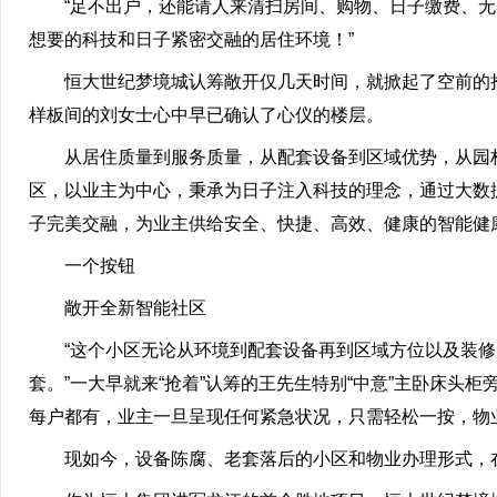
“足不出户，还能请人来清扫房间、购物、日子缴费、无
想要的科技和日子紧密交融的居住环境！”
恒大世纪梦境城认筹敞开仅几天时间，就掀起了空前的抢
样板间的刘女士心中早已确认了心仪的楼层。
从居住质量到服务质量，从配套设备到区域优势，从园林
区，以业主为中心，秉承为日子注入科技的理念，通过大数
子完美交融，为业主供给安全、快捷、高效、健康的智能健
一个按钮
敞开全新智能社区
“这个小区无论从环境到配套设备再到区域方位以及装修
套。”一大早就来“抢着”认筹的王先生特别“中意”主卧床头
每户都有，业主一旦呈现任何紧急状况，只需轻松一按，物
现如今，设备陈腐、老套落后的小区和物业办理形式，在