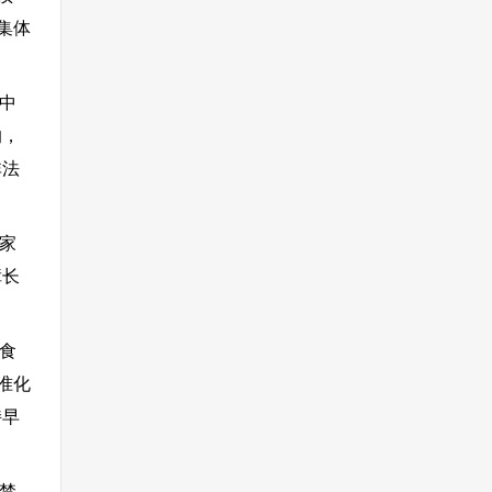
集体
中
的，
非法
家
障长
食
准化
持早
禁