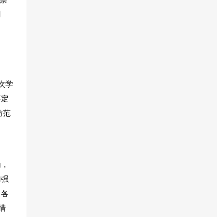
用
次学
不定
防范
为，
加强
。各
措