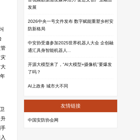
发展
2026中央一号文件发布 数字赋能重塑乡村安
防新格局
纠
台
中安协受邀参加2025世界机器人大会 企创融
监管
通汇具身智能机器人...
质灾
开源大模型来了，“AI大模型+摄像机”要爆发
防大
了吗？
8年
AI上政务 城市大不同
友情链接
卫
提升
中国安防协会网
割手
园入