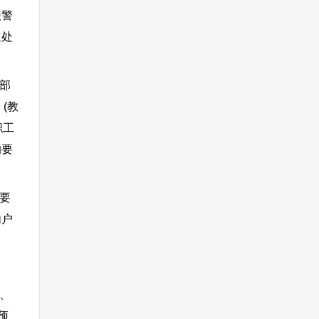
报警
速处
部
(教
职工
的要
要
内户
、
预