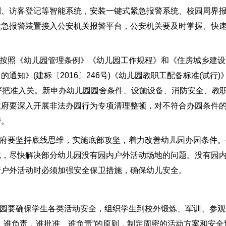
别、访客登记等智能系统，安装一键式紧急报警系统、校园周界
紧急报警装置接入公安机关报警平台，公安机关要及时掌握、快
按照《幼儿园管理条例》《幼儿园工作规程》和《住房城乡建设
知》(建标〔2016〕246号)《幼儿园教职工配备标准(试行)》
，严把准入关。新申办幼儿园园舍条件、设施设备、消防安全、教
政府要深入开展非法办园行为专项清理整顿，对不符合办园条件
缔。
府要坚持底线思维，实施底部攻坚，着力改善幼儿园办园条件。
批，尽快解决部分幼儿园没有园内户外活动场地的问题。没有园
行户外活动时必须加强安全保卫措施，确保幼儿安全。
园要确保学生各类活动安全，组织学生到校外锻炼、军训、参观
、谁负责，谁批准、谁负责”的原则，制定周密的活动方案和安全