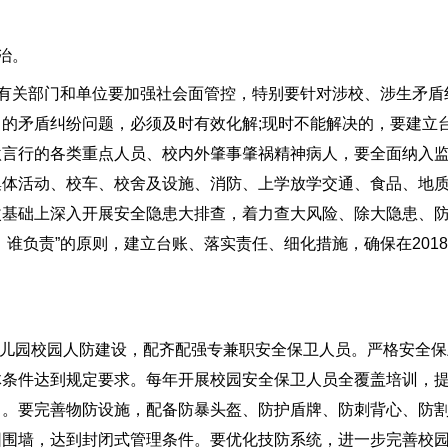
治。
有关部门和单位要加强社会面管控，特别要针对涉校、涉生矛盾
的矛盾纠纷问题，必须及时有效化解;现时不能解决的，要建立
激言行的各类重点人员、校内外肇事肇祸精神病人，要全面纳入
集体活动、校车、校舍及设施、消防、上学放学交通、食品、地
改基础上深入开展安全隐患大排查，着力查大风险、除大隐患、
谁负责”的原则，建立台账、落实责任、细化措施，确保在201
儿园校园人防建设，配齐配强专兼职安全保卫人员。严格安全保
体条件达到规定要求。每年开展校园安全保卫人员全覆盖培训，
力。要完善物防设施，配备防暴头盔、防护盾牌、防刺背心、防
园围墙，达到封闭式管理条件。要优化技防系统，进一步完善校