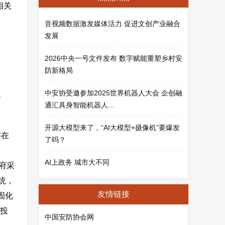
相关
音视频数据激发媒体活力 促进文创产业融合
发展
2026中央一号文件发布 数字赋能重塑乡村安
防新格局
中安协受邀参加2025世界机器人大会 企创融
0
通汇具身智能机器人...
开源大模型来了，“AI大模型+摄像机”要爆发
潜在
了吗？
AI上政务 城市大不同
府采
统，
友情链接
固化
上投
中国安防协会网