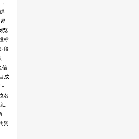
的，
供
交易
浏览
投标
标段
账
金信
目成
陆甘
位名
电汇
指
共资