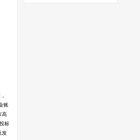
金，
金账
市高
的投标
及发